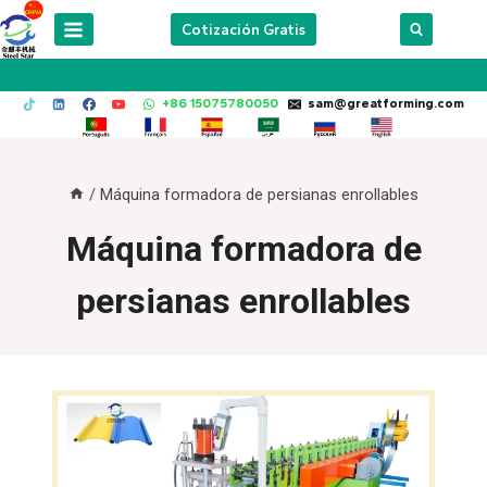
Skip
Cotización Gratis
to
content
+86 15075780050
sam@greatforming.com
/
Máquina formadora de persianas enrollables
Máquina formadora de
persianas enrollables