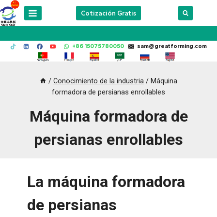
Skip
Cotización Gratis
to
content
+86 15075780050
sam@greatforming.com
/
Conocimiento de la industria
/
Máquina
formadora de persianas enrollables
Máquina formadora de
persianas enrollables
La máquina formadora
de persianas