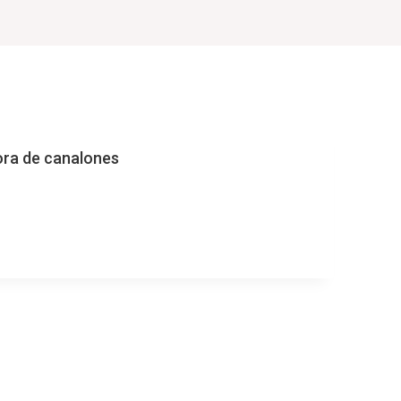
ra de canalones
A
ORA
NES