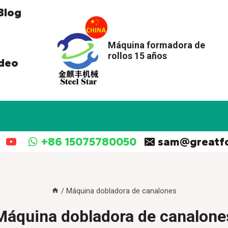
Blog
Máquina formadora de
rollos 15 años
deo
+86 15075780050
sam@greatf
/
Máquina dobladora de canalones
Máquina dobladora de canalone