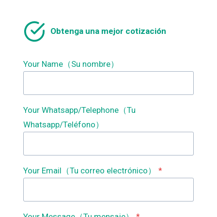
DE
LÁMINAS
DE
Obtenga una mejor cotización
PARED,MÁQUINA
PARA
PANELES
DE
Your Name（Su nombre）
PARED,MÁQUINA
PARA
LÁMINAS
DE
Your Whatsapp/Telephone（Tu
PARED
Whatsapp/Teléfono）
Your Email（Tu correo electrónico）
*
Your Message（Tu mensaje）
*