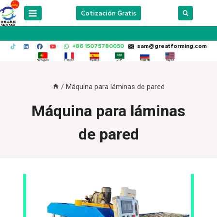
Skip
Cotización Gratis
to
content
+86 15075780050
sam@greatforming.com
/
Máquina para láminas de pared
Máquina para láminas
de pared