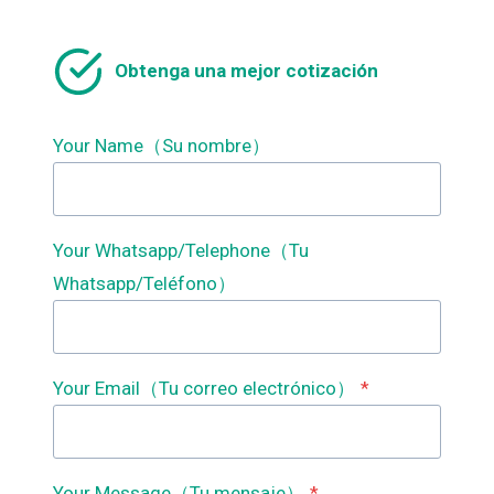
FORMADORA
DE
ROLLOS
Obtenga una mejor cotización
PARA
PISOS
DE
ACERO,
Your Name（Su nombre）
MÁQUINA
PARA
PISOS,
MÁQUINA
Your Whatsapp/Telephone（Tu
PARA
PISOS
Whatsapp/Teléfono）
DE
ACERO,
Your Email（Tu correo electrónico）
*
Your Message（Tu mensaje）
*