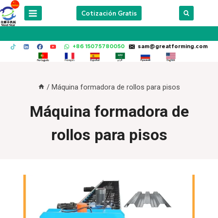
Skip
Cotización Gratis
to
content
+86 15075780050
sam@greatforming.com
/
Máquina formadora de rollos para pisos
Máquina formadora de
rollos para pisos