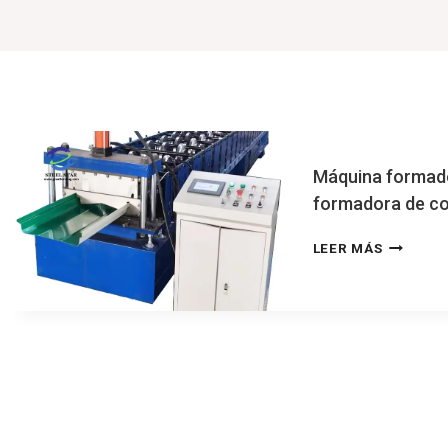
Máquina formado
formadora de co
MÁQUIN
LEER MÁS
FORMAD
DE
ROLLOS
CON
COSTUR
ALZADA,
FORMAD
DE
COSTUR