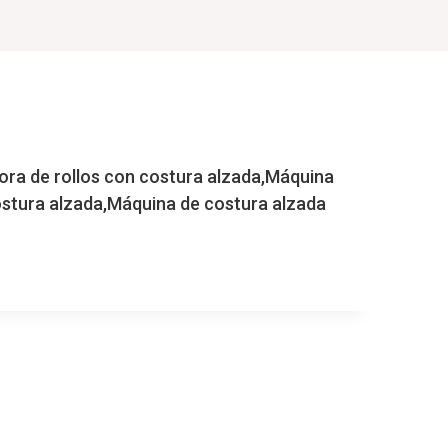
ra de rollos con costura alzada,Máquina
stura alzada,Máquina de costura alzada
A
ORA
A
MÁQUINA
ORA
A