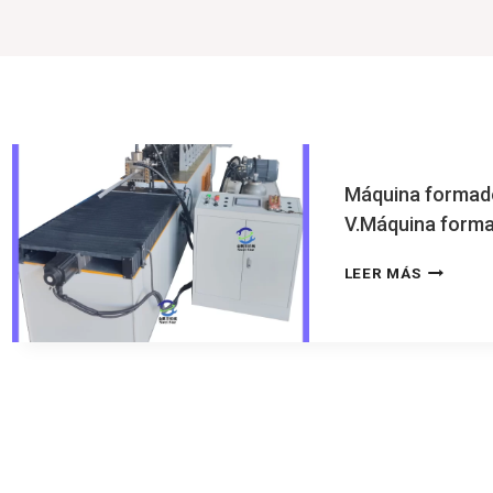
Máquina formador
V.Máquina formad
MÁQUIN
LEER MÁS
FORMAD
DE
QUILLAS
DE
ACERO
LIGERO
TIPO
V.MÁQUI
FORMAD