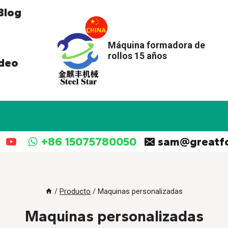
Blog
Máquina formadora de
rollos 15 años
deo
+86 15075780050
sam@greatf
/
Producto
/
Maquinas personalizadas
Maquinas personalizadas