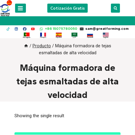
Skip
Cotización Gratis
to
content
+86 15075780050
sam@greatforming.com
/
Producto
/
Máquina formadora de tejas
esmaltadas de alta velocidad
Máquina formadora de
tejas esmaltadas de alta
velocidad
Showing the single result