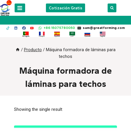
Skip
Cotización Gratis
to
content
+86 15075780050
sam@greatforming.com
/
Producto
/
Máquina formadora de láminas para
techos
Máquina formadora de
láminas para techos
Showing the single result