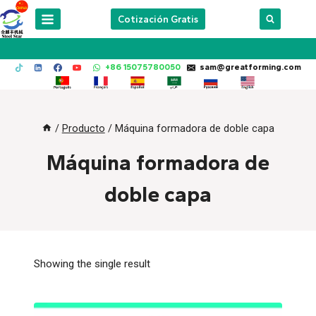
Skip
Cotización Gratis
to
content
+86 15075780050
sam@greatforming.com
/
Producto
/
Máquina formadora de doble capa
Máquina formadora de
doble capa
Showing the single result