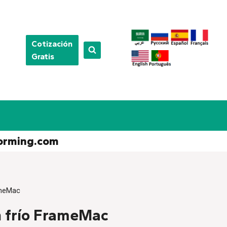
Cotización
Gratis
orming.com
ameMac
 frío FrameMac