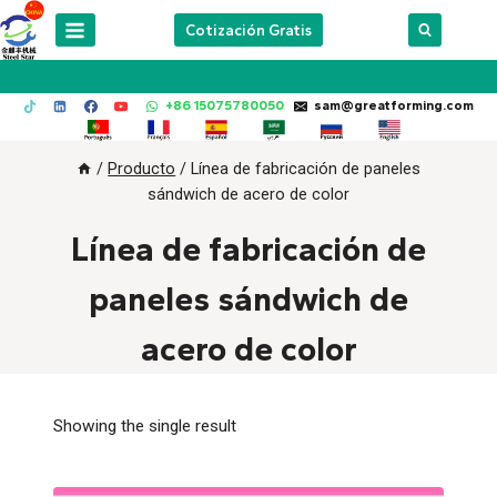
Skip
Cotización Gratis
to
content
+86 15075780050
sam@greatforming.com
/
Producto
/
Línea de fabricación de paneles
sándwich de acero de color
Línea de fabricación de
paneles sándwich de
acero de color
Showing the single result