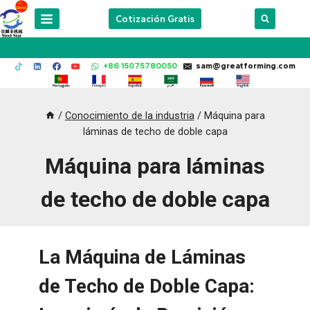
Skip
Cotización Gratis
to
content
+86 15075780050
sam@greatforming.com
/
Conocimiento de la industria
/
Máquina para
láminas de techo de doble capa
Máquina para láminas
de techo de doble capa
La Máquina de Láminas
de Techo de Doble Capa: